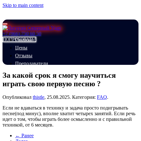
Skip to main content
+7 (966) 750 60 50
ПОПРОБОВАТЬ!
Главная
Цены
Отзывы
Преподаватели
FAQ
За какой срок я смогу научиться
О школе
играть свою первую песню ?
Контакты
Магазин
Опубликовал
thistle
,
25.08.2025
. Категория:
FAQ
.
ШОУ БАРАБАНОВ
Если не вдаваться в технику и задача просто подигрывать
песне(под минус), вполне хватит четырех занятий. Если речь
идет о том, чтобы играть более осмысленно и с правильной
техникой, от 6 месяцев.
← Ранее