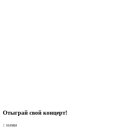
Отыграй свой концерт!
с нами
Наши концерты