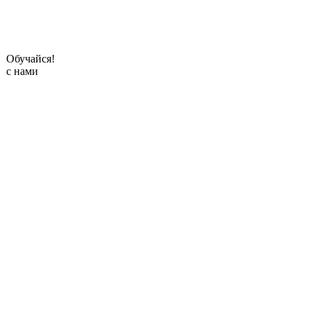
Обучайся!
с нами
преподаватели