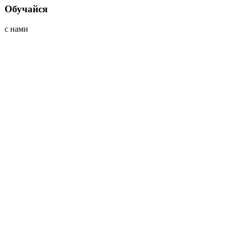
Обучайся
с нами
преподаватели