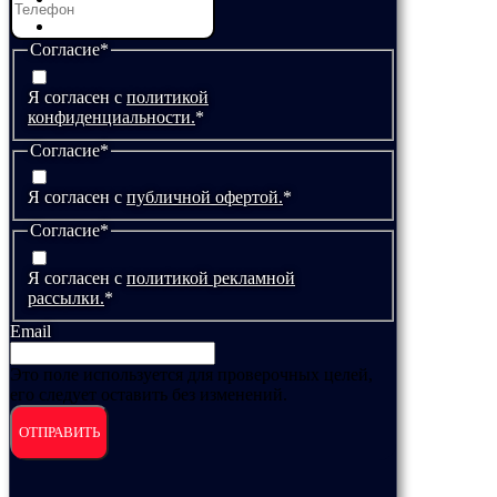
ШОУ БАРАБАНОВ
Согласие
*
Я согласен с
политикой
конфиденциальности.
*
Согласие
*
Я согласен с
публичной офертой.
*
Согласие
*
Я согласен с
политикой рекламной
рассылки.
*
Email
Это поле используется для проверочных целей,
его следует оставить без изменений.