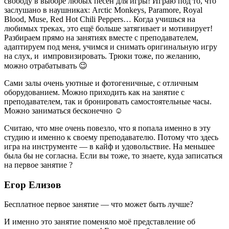
свободу в выборе любых песен для игры! Играю под то, что
заслушано в наушниках: Arctic Monkeys, Paramore, Royal
Blood, Muse, Red Hot Chili Peppers… Когда учишься на
любимых треках, это ещё больше затягивает и мотивирует!
Разбираем прямо на занятиях вместе с преподавателем,
адаптируем под меня, учимся и снимать оригинальную игру
на слух, и импровизировать. Трюки тоже, по желанию,
можно отрабатывать 😉
Сами залы очень уютные и фотогеничные, с отличным
оборудованием. Можно приходить как на занятие с
преподавателем, так и бронировать самостоятельные часы.
Можно заниматься бесконечно ☺️
Считаю, что мне очень повезло, что я попала именно в эту
студию и именно к своему преподавателю. Потому что здесь
игра на инструменте — в кайф и удовольствие. На меньшее
была бы не согласна. Если вы тоже, то знаете, куда записаться
на первое занятие ?
Егор Елизов
Бесплатное первое занятие — что может быть лучше?
И именно это занятие поменяло моё представление об