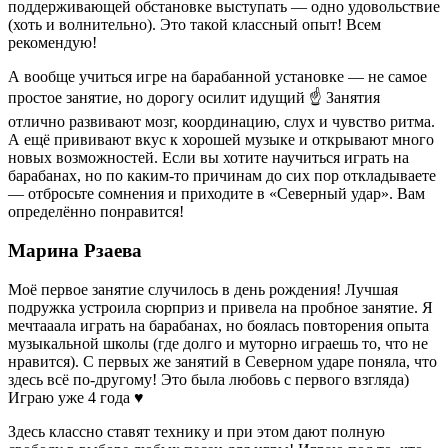
поддерживающей обстановке выступать — одно удовольствие
(хоть и волнительно). Это такой классный опыт! Всем
рекомендую!
А вообще учиться игре на барабанной установке — не самое
простое занятие, но дорогу осилит идущий ☝️ Занятия
отлично развивают мозг, координацию, слух и чувство ритма.
А ещё прививают вкус к хорошей музыке и открывают много
новых возможностей. Если вы хотите научиться играть на
барабанах, но по каким-то причинам до сих пор откладываете
— отбросьте сомнения и приходите в «Северный удар». Вам
определённо понравится!
Марина Рзаева
Моё первое занятие случилось в день рождения! Лучшая
подружка устроила сюрприз и привела на пробное занятие. Я
мечтааала играть на барабанах, но боялась повторения опыта
музыкальной школы (где долго и муторно играешь то, что не
нравится). С первых же занятий в Северном ударе поняла, что
здесь всё по-другому! Это была любовь с первого взгляда)
Играю уже 4 года ♥️
Здесь классно ставят технику и при этом дают полную