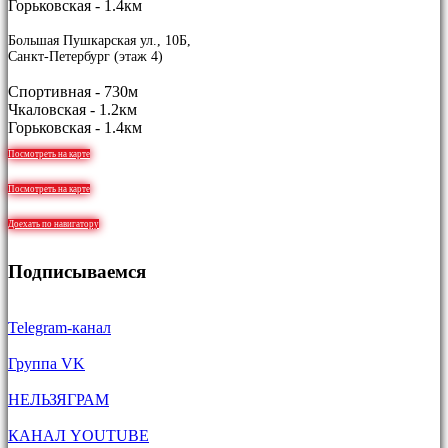
Горьковская - 1.4км
Большая Пушкарская ул., 10Б,
Санкт-Петербург (этаж 4)
Спортивная - 730м
Чкаловская - 1.2км
Горьковская - 1.4км
Посмотреть на карте
Посмотреть на карте
Доехать по навигатору
Подписываемся
Telegram-канал
Группа VK
НЕЛЬЗЯГРАМ
КАНАЛ YOUTUBE