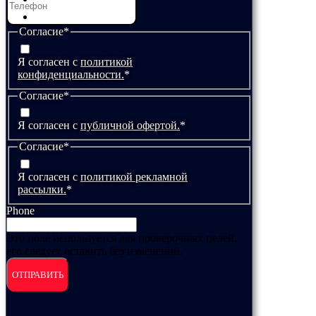
ШОУ БАРАБАНОВ
Согласие
*
Я согласен с
политикой
конфиденциальности.
*
Согласие
*
Я согласен с
публичной офертой.
*
Согласие
*
Я согласен с
политикой рекламной
рассылки.
*
Phone
Это поле используется для проверочных целей,
его следует оставить без изменений.